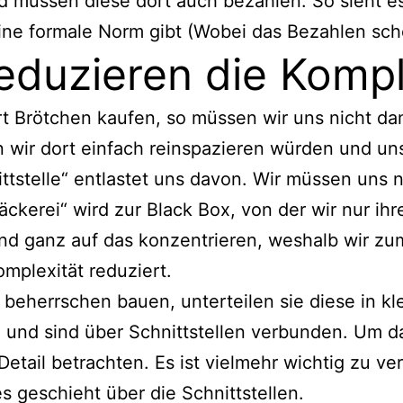
 müssen diese dort auch bezahlen. So sieht es 
eine formale Norm gibt (Wobei das Bezahlen scho
reduzieren die Kompl
 Brötchen kaufen, so müssen wir uns nicht dam
nn wir dort einfach reinspazieren würden und 
tstelle“ entlastet uns davon. Wir müssen uns n
äckerei“ wird zur Black Box, von der wir nur ih
und ganz auf das konzentrieren, weshalb wir zu
omplexität reduziert.
herrschen bauen, unterteilen sie diese in kle
e und sind über Schnittstellen verbunden. Um 
etail betrachten. Es ist vielmehr wichtig zu ve
 geschieht über die Schnittstellen.