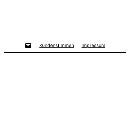
Spieler
E-
Kundenstimmen
Impressum
Mail