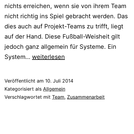
nichts erreichen, wenn sie von ihrem Team
nicht richtig ins Spiel gebracht werden. Das
dies auch auf Projekt-Teams zu trifft, liegt
auf der Hand. Diese Fußball-Weisheit gilt
jedoch ganz allgemein für Systeme. Ein
Ein
System…
weiterlesen
Team
ist
Veröffentlicht am
10. Juli 2014
mehr
Kategorisiert als
Allgemein
als
Verschlagwortet mit
Team
,
Zusammenarbeit
die
Summe
der